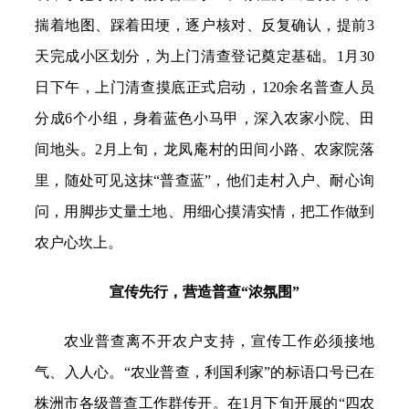
揣着地图、踩着田埂，逐户核对、反复确认，提前3
天完成小区划分，为上门清查登记奠定基础。1月30
日下午，上门清查摸底正式启动，120余名普查人员
分成6个小组，身着蓝色小马甲，深入农家小院、田
间地头。2月上旬，龙凤庵村的田间小路、农家院落
里，随处可见这抹“普查蓝”，他们走村入户、耐心询
问，用脚步丈量土地、用细心摸清实情，把工作做到
农户心坎上。
宣传先行，营造普查“浓氛围”
农业普查离不开农户支持，宣传工作必须接地
气、入人心。“农业普查，利国利家”的标语口号已在
株洲市各级普查工作群传开。在1月下旬开展的“四农